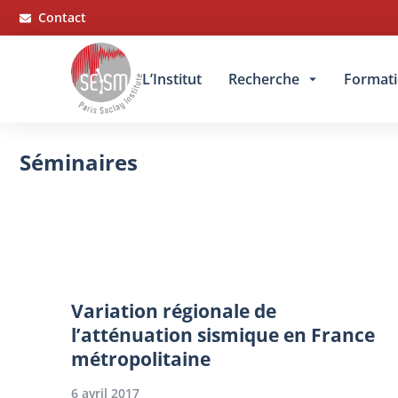
Panneau de gestion des cookies
Contact
L’Institut
Recherche
Format
Séminaires
Vous êtes ici :
Variation régionale de
l’atténuation sismique en France
métropolitaine
6 avril 2017