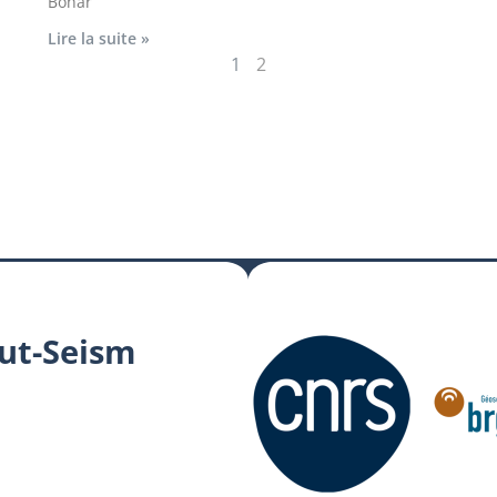
Bohar
Lire la suite »
1
2
tut-Seism