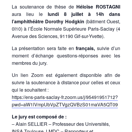
La soutenance de thèse de
Héloïse ROSTAGNI
aura lieu le
lundi 8 juillet à 14h dans
l’amphithéâtre Dorothy Hodgkin
(bâtiment Ouest,
0I10) à l’École Normale Supérieure Paris-Saclay (4
Avenue des Sciences, 91190 Gif-sur-Yvette).
La présentation sera faite en
français,
suivie d’un
moment d’échange questions-réponses avec les
membres du jury.
Un lien Zoom est également disponible afin de
suivre la soutenance à distance pour celles et ceux
qui le souhaitent :
https://ens-paris-saclay-fr.zoom.us/j/95491951712?
pwd=aW1lVmpUbVpZTVgzQVBzS01maVA5QT09
Le jury est composé de :
– Alain SELLIER – Professeur des Universités,
INSA Toulouse, LMDC – Rapporteur et