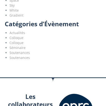
Space
Sky
White
Gradient
Catégories d’Évènement
Actualités
Colloque
Colloque
Séminaire
Soutenances
Soutenances
Les
collaborateurs